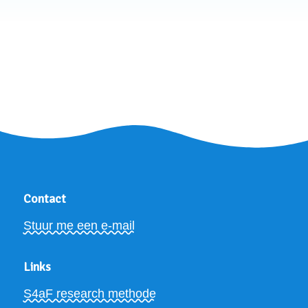
Contact
Stuur me een e-mail
Links
S4aF research methode