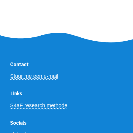
Contact
Stuur me een e-mail
Links
S4aF research methode
Socials