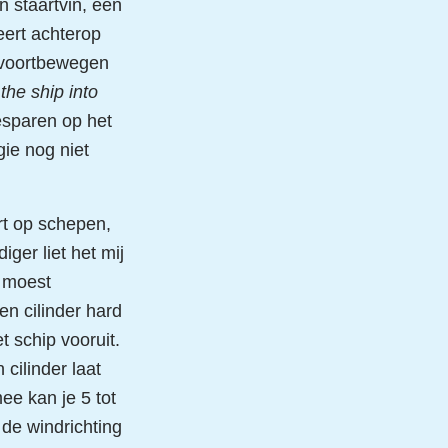
n staartvin, een
eert achterop
t voortbewegen
the ship into
esparen op het
ie nog niet
ert op schepen,
ger liet het mij
t moest
en cilinder hard
t schip vooruit.
 cilinder laat
ee kan je 5 tot
de windrichting