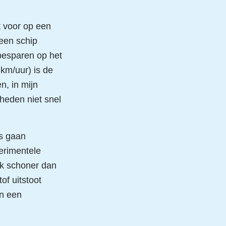
t voor op een
 een schip
 besparen op het
 km/uur) is de
n, in mijn
heden niet snel
s gaan
erimentele
uk schoner dan
of uitstoot
in een