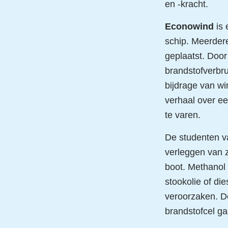
en -kracht.
Econowind
is 
schip. Meerdere
geplaatst. Door
brandstofverbru
bijdrage van wi
verhaal over e
te varen.
De studenten 
verleggen van 
boot. Methanol 
stookolie of die
veroorzaken. D
brandstofcel g