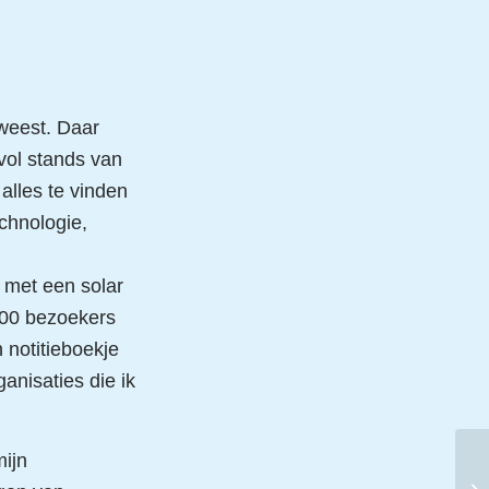
weest. Daar
vol stands van
alles te vinden
chnologie,
 met een solar
000 bezoekers
 notitieboekje
anisaties die ik
mijn