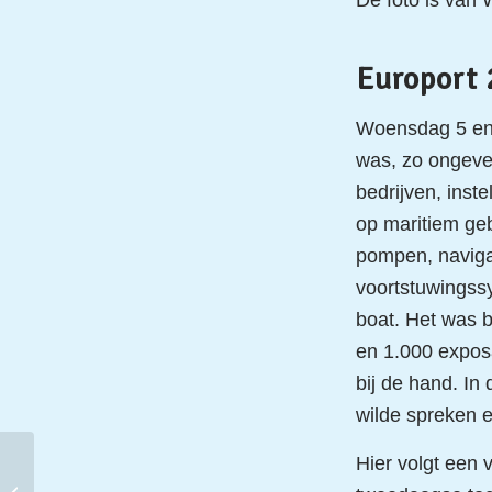
De foto is van 
Europort 
Woensdag 5 en 
was, zo ongevee
bedrijven, inst
op maritiem ge
pompen, naviga
voortstuwingss
boat. Het was b
en 1.000 exposa
bij de hand. In
wilde spreken 
Hier volgt een 
Forum voor een
voedselsysteem op een