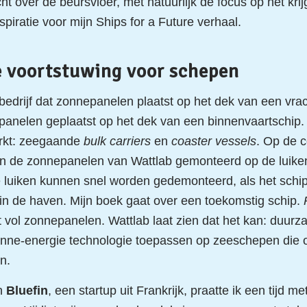
t over de beursvloer, met natuurlijk de focus op het kri
spiratie voor mijn Ships for a Future verhaal.
 voortstuwing voor schepen
bedrijf dat zonnepanelen plaatst op het dek van een vra
panelen geplaatst op het dek van een binnenvaartschip
rkt: zeegaande
bulk carriers
en
coaster vessels
. Op de 
jn de zonnepanelen van Wattlab gemonteerd op de luiken
 luiken kunnen snel worden gedemonteerd, als het schip
in de haven. Mijn boek gaat over een toekomstig schip.
igt vol zonnepanelen. Wattlab laat zien dat het kan: duur
nne-energie technologie toepassen op zeeschepen die 
n.
an
Bluefin
, een startup uit Frankrijk, praatte ik een tijd me