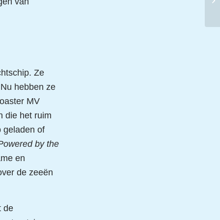
jgen van
chtschip. Ze
. Nu hebben ze
coaster MV
 die het ruim
 geladen of
Powered by the
zame en
over de zeeën
t de