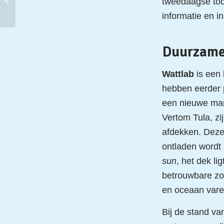
tweedaagse toch
toekomstig schip
informatie en in
Duurzame
Wattlab
is een 
hebben eerder 
een nieuwe ma
Vertom Tula, zi
afdekken. Deze
ontladen wordt 
sun
, het dek l
betrouwbare zo
en oceaan vare
Bij de stand v