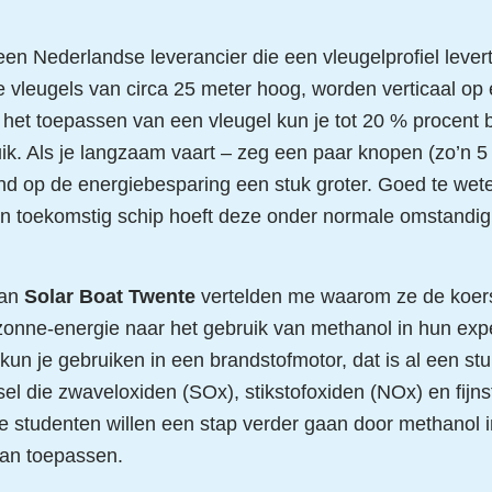
een Nederlandse leverancier die een vleugelprofiel lever
 vleugels van circa 25 meter hoog, worden verticaal op
 het toepassen van een vleugel kun je tot 20 % procent
ik. Als je langzaam vaart – zeg een paar knopen (zo’n 5
nd op de energiebesparing een stuk groter. Goed te wete
en toekomstig schip hoeft deze onder normale omstandig
van
Solar Boat Twente
vertelden me waarom ze de koer
zonne-energie naar het gebruik van methanol in hun exp
kun je gebruiken in een brandstofmotor, dat is al een st
sel die zwaveloxiden (SOx), stikstofoxiden (NOx) en fijnst
e studenten willen een stap verder gaan door methanol 
aan toepassen.