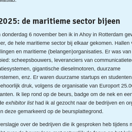
Wattlab.
2025: de maritieme sector bijeen
donderdag 6 november ben ik in Ahoy in Rotterdam ge
r, de hele maritieme sector bij elkaar gekomen. Hallen 
ellingen en maritieme (belangen)organisaties. Er was van 
bied: scheepsbouwers, leveranciers van communicatiete
tiesystemen, gigantische dieselmotoren, duurzame
ystemen, enz. Er waren duurzame startups en studenten
ehoorlijk druk, volgens de organisatie van Europort 25.
nten. Ik liep rond op de beurs, badge om de nek en een
 de
exhibitor list
had ik al gezocht naar de bedrijven en org
en deze gemarkeerd op de beursplattegrond.
verslagje over de bedrijven die ik gesproken heb tijdens 