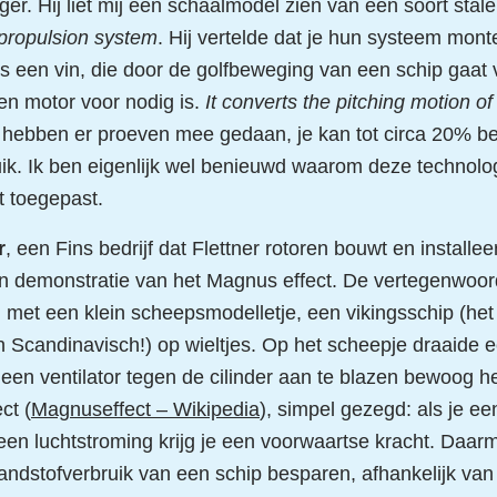
er. Hij liet mij een schaalmodel zien van een soort stale
 propulsion system
. Hij vertelde dat je hun systeem mont
is een vin, die door de golfbeweging van een schip gaa
en motor voor nodig is.
It converts the pitching motion of 
e hebben er proeven mee gedaan, je kan tot circa 20% b
ik. Ik ben eigenlijk wel benieuwd waarom deze technolog
t toegepast.
r
, een Fins bedrijf dat Flettner rotoren bouwt en installe
n demonstratie van het Magnus effect. De vertegenwoordi
 met een klein scheepsmodelletje, een vikingsschip (he
ijn Scandinavisch!) op wieltjes. Op het scheepje draaide e
een ventilator tegen de cilinder aan te blazen bewoog he
ct (
Magnuseffect – Wikipedia
), simpel gezegd: als je een
een luchtstroming krijg je een voorwaartse kracht. Daarm
ndstofverbruik van een schip besparen, afhankelijk van 