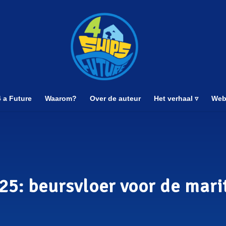
 a Future
Waarom?
Over de auteur
Het verhaal ▿
Web
25: beursvloer voor de mari