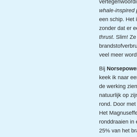
vertegenwoordig
whale-inspired
een schip. Het 
zonder dat er e
thrust
. Slim! Z
brandstofverbru
veel meer word
Bij
Norsepowe
keek ik naar ee
de werking zien
natuurlijk op z
rond. Door met 
Het Magnuseffe
ronddraaien in 
25% van het bra